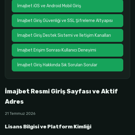
İmajbet iOS ve Android Mobil Giriş
İmajbet Giriş Güvenliği ve SSL Şifreleme Altyapısı
İmajbet Giriş Destek Sistemi ve İletişim Kanalları
İmajbet Erişim Sonrası Kullanıcı Deneyimi
İmajbet Giriş Hakkında Sık Sorulan Sorular
İmajbet Resmi Giriş Sayfası ve Aktif
Adres
21 Temmuz 2026
Lisans Bilgisi ve Platform Kimliği