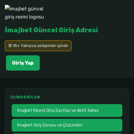
İmajbet Güncel Giriş Adresi
🔞 18+ Yalnızca yetişkinler içindir
Giriş Yap
İÇINDEKILER
İmajbet Resmi Giriş Sayfası ve Aktif Adres
İmajbet Giriş Sorunu ve Çözümleri