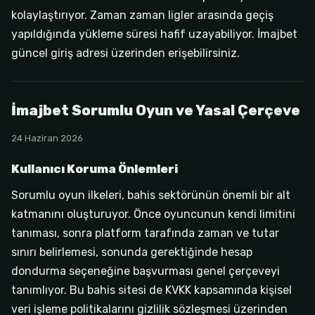
kolaylaştırıyor. Zaman zaman ligler arasında geçiş
yapıldığında yükleme süresi hafif uzayabiliyor. İmajbet
güncel giriş adresi üzerinden erişebilirsiniz.
İmajbet Sorumlu Oyun ve Yasal Çerçeve
24 Haziran 2026
Kullanıcı Koruma Önlemleri
Sorumlu oyun ilkeleri, bahis sektörünün önemli bir alt
katmanını oluşturuyor. Önce oyuncunun kendi limitini
tanıması, sonra platform tarafında zaman ve tutar
sınırı belirlemesi, sonunda gerektiğinde hesap
dondurma seçeneğine başvurması genel çerçeveyi
tanımlıyor. Bu bahis sitesi de KVKK kapsamında kişisel
veri işleme politikalarını gizlilik sözleşmesi üzerinden