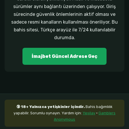
sürümler aynı bağlantı üzerinden çalışıyor. Giriş
sürecinde güvenlik önlemlerinin aktif olması ve
sadece resmi kanalların kullanılması öneriliyor. Bu
bahis sitesi, Türkçe arayüz ile 7/24 kullanılabilir
durumda.
İmajbet Güncel Adrese Geç
🔞 18+ Yalnızca yetişkinler içindir.
Bahis bağımlılık
yapabilir. Sorumlu oynayın. Yardım için:
Yeşilay
·
Gamblers
Anonymous