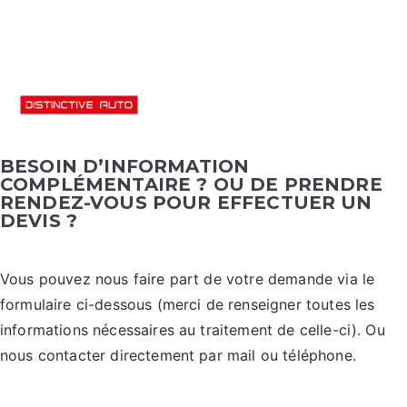
Di
Esthéti
que
sti
automo
bile
BESOIN D’INFORMATION
nc
COMPLÉMENTAIRE ? OU DE PRENDRE
RENDEZ-VOUS POUR EFFECTUER UN
DEVIS ?
tiv
e
Vous pouvez nous faire part de votre demande via le
formulaire ci-dessous (merci de renseigner toutes les
Au
informations nécessaires au traitement de celle-ci). Ou
nous contacter directement par mail ou téléphone.
to