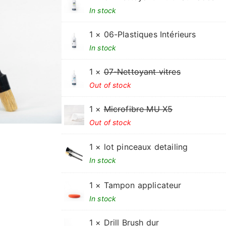
In stock
1 ×
06-Plastiques Intérieurs
In stock
1 ×
07-Nettoyant vitres
Out of stock
1 ×
Microfibre MU X5
Out of stock
1 ×
lot pinceaux detailing
In stock
1 ×
Tampon applicateur
In stock
1 ×
Drill Brush dur