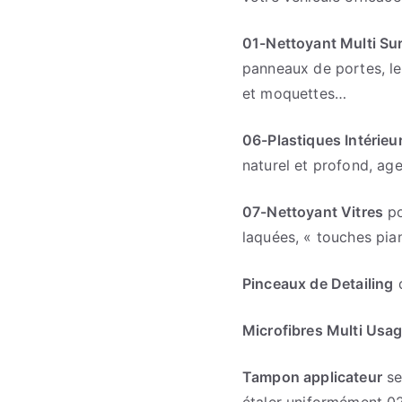
01-Nettoyant Multi Su
panneaux de portes, les
et moquettes…
06-Plastiques Intérieu
naturel et profond, age
07-Nettoyant Vitres
po
laquées, « touches pi
Pinceaux de Detailing
d
Microfibres Multi Usa
Tampon applicateur
se
étaler uniformément 02