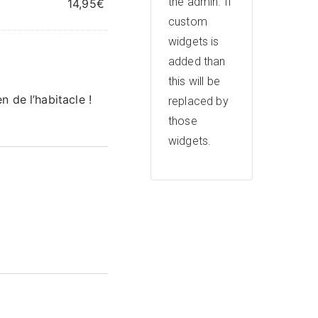
the admin. If
14,95
€
custom
widgets is
added than
this will be
n de l’habitacle !
replaced by
those
widgets.