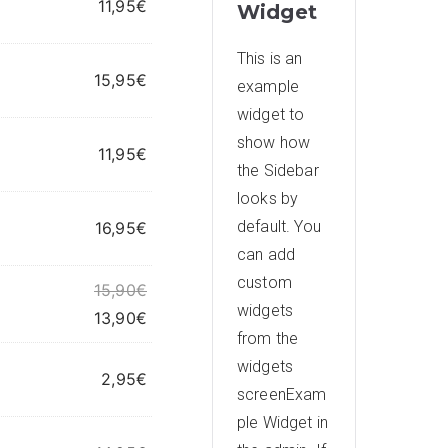
11,95
€
Widget
This is an
15,95
€
example
widget to
show how
11,95
€
the Sidebar
looks by
default. You
16,95
€
can add
custom
15,90
€
widgets
13,90
€
from the
widgets
2,95
€
screenExam
ple Widget in