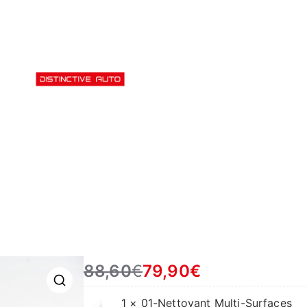
Distinctive
Esthétique automobile
ive Auto
Le Centre
Les Guides du Detailing
Mentions Légales
Mon compt
Ho
88,60
€
79,90
€
🔍
1 ×
01-Nettoyant Multi-Surfaces