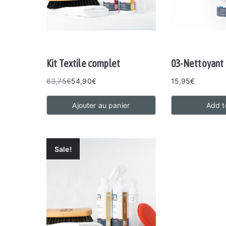
Kit Textile complet
03-Nettoyant 
63,75
€
54,90
€
15,95
€
Ajouter au panier
Add t
Sale!