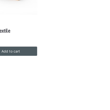
extile
Add to cart