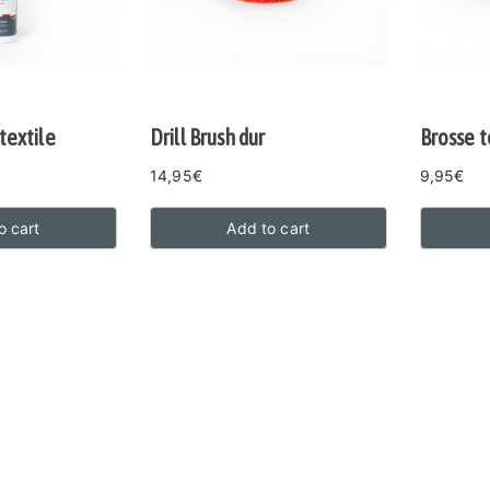
textile
Drill Brush dur
Brosse t
14,95
€
9,95
€
o cart
Add to cart